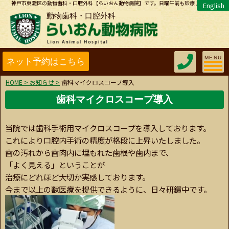
神戸市東灘区の動物歯科・口腔外科【らいおん動物病院】です。日曜午前も診療しています。
English
動物歯科・口腔外科
Toggle 
MENU
HOME
>
お知らせ
>
歯科マイクロスコープ導入
歯科マイクロスコープ導入
当院では歯科手術用マイクロスコープを導入しております。
これにより口腔内手術の精度が格段に上昇いたしました。
歯の汚れから歯肉内に埋もれた歯根や歯内まで、
「よく見える」ということが
治療にどれほど大切か実感しております。
今まで以上の獣医療を提供できるように、日々研鑽中です。